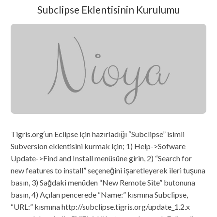
Subclipse Eklentisinin Kurulumu
Tigris.org‘un Eclipse için hazırladığı “Subclipse” isimli
Subversion eklentisini kurmak için; 1) Help->Sofware
Update->Find and Install menüsüne girin, 2) “Search for
new features to install” seçeneğini işaretleyerek ileri tuşuna
basın, 3) Sağdaki menüden “New Remote Site” butonuna
basın, 4) Açılan pencerede “Name:” kısmına Subclipse,
“URL:” kısmına http://subclipse.tigris.org/update_1.2.x