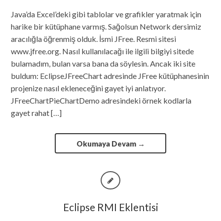
Java’da Excel’deki gibi tablolar ve grafikler yaratmak için
harike bir kütüphane varmış. Sağolsun Network dersimiz
aracılığla öğrenmiş olduk. İsmi JFree. Resmi sitesi
www.jfree.org. Nasıl kullanılacağı ile ilgili bilgiyi sitede
bulamadım, bulan varsa bana da söylesin. Ancak iki site
buldum: EclipseJFreeChart adresinde JFree kütüphanesinin
projenize nasıl ekleneceğini gayet iyi anlatıyor.
JFreeChartPieChartDemo adresindeki örnek kodlarla
gayet rahat […]
Okumaya Devam
→
Eclipse RMI Eklentisi