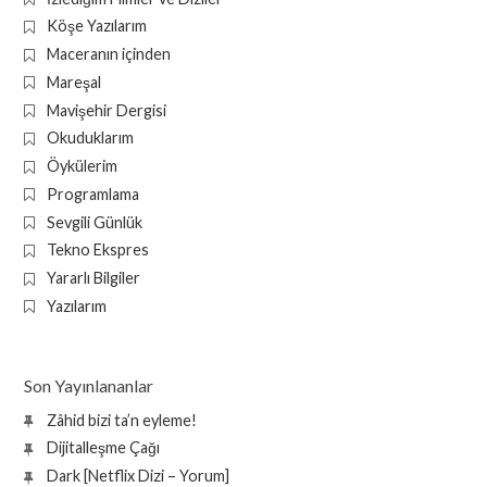
Köşe Yazılarım
Maceranın içinden
Mareşal
Mavişehir Dergisi
Okuduklarım
Öykülerim
Programlama
Sevgili Günlük
Tekno Ekspres
Yararlı Bilgiler
Yazılarım
Son Yayınlananlar
Zâhid bizi ta’n eyleme!
Dijitalleşme Çağı
Dark [Netflix Dizi – Yorum]