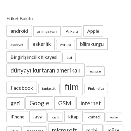
Etiket Bulutu
android
Apple
animasyon
Ankara
askerlik
bilimkurgu
asabiyet
Avrupa
Bir girişimcilik hikayesi
dizi
dünyayı kurtaran amerikalı
eclipse
film
Facebook
fantastik
Finlandiya
Google
GSM
internet
gezi
java
iPhone
kitap
komedi
kazık
korku
microsoft
mobil
müze
linux
medeniyet