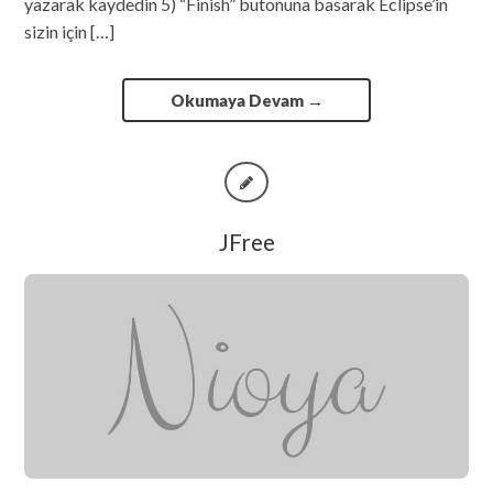
yazarak kaydedin 5) “Finish” butonuna basarak Eclipse’in
sizin için […]
Okumaya Devam
→
JFree