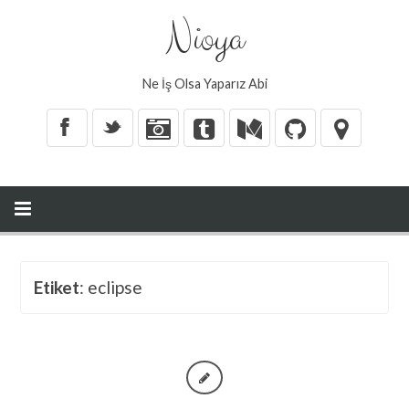
Nioya
Ne İş Olsa Yaparız Abi
X
_
Etiket
: eclipse