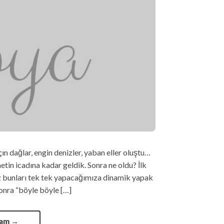
ın dağlar, engin denizler, yaban eller oluştu…
netin icadına kadar geldik. Sonra ne oldu? İlk
iz bunları tek tek yapacağımıza dinamik yapak
 Sonra “böyle böyle […]
vam
→