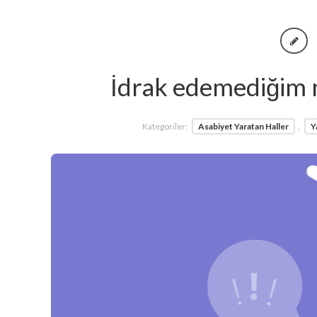
İdrak edemediğim m
Kategoriler:
Asabiyet Yaratan Haller
,
Y