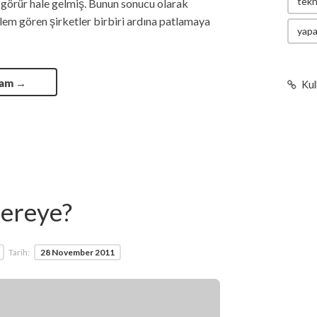
tekn
 görür hale gelmiş. Bunun sonucu olarak
şlem gören şirketler birbiri ardına patlamaya
yapa
vam
→
Kul
Nereye?
Tarih:
28 November 2011