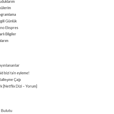
duklarım
ülerim
ogramlama
gili Günlük
no Ekspres
rlı Bilgiler
ılarım
yınlananlar
id bizi ta’n eyleme!
italleşme Çağı
k [Netflix Dizi – Yorum]
 Bulutu