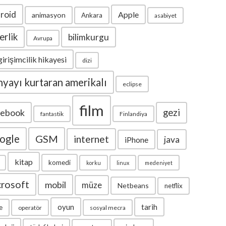
roid
Apple
animasyon
Ankara
asabiyet
erlik
bilimkurgu
Avrupa
girişimcilik hikayesi
dizi
yayı kurtaran amerikalı
eclipse
film
cebook
gezi
fantastik
Finlandiya
ogle
GSM
internet
java
iPhone
kitap
komedi
korku
linux
medeniyet
crosoft
mobil
müze
Netbeans
netflix
oyun
tarih
e
operatör
sosyal mecra