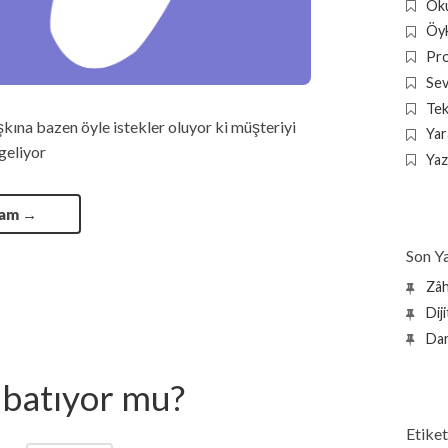
Oku
Öyk
Pr
Sev
Tek
kına bazen öyle istekler oluyor ki müşteriyi
Yara
geliyor
Yaz
vam
→
Son Ya
Zâh
Dij
Dar
 batıyor mu?
Etiket