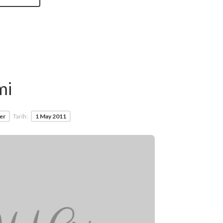
mi
ler
Tarih:
1 May 2011