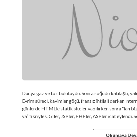
Dünya gaz ve toz bulutuydu. Sonra soğudu katılaştı, yalç
Evrim süreci, kavimler göçü, fransız ihtilali derken inter
günlerde HTMLle statik siteler yapılırken sonra “lan b
ya” fikriyle CGIler, JSPler, PHPler, ASPler icat eylendi.
Okumaya De