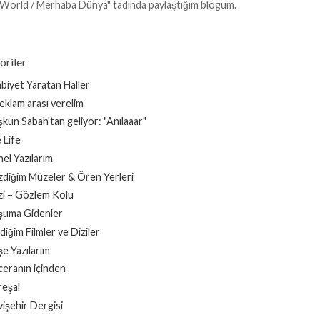
 World / Merhaba Dünya" tadında paylaştığım blogum.
oriler
biyet Yaratan Haller
reklam arası verelim
kun Sabah'tan geliyor: "Anılaaar"
 Life
el Yazılarım
diğim Müzeler & Ören Yerleri
i – Gözlem Kolu
şuma Gidenler
ediğim Filmler ve Diziler
e Yazılarım
eranın içinden
eşal
işehir Dergisi