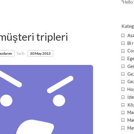
"Hello
Kateg
üşteri tripleri
Asa
Bi 
Coş
azılarım
Tarih:
30 May 2013
Ege
Gen
Gez
Gez
Ho
İzl
Köş
Mac
Mar
Mav