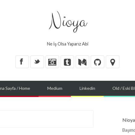
Nioya
Ne İş Olsa Yaparız Abi
X
_
na Sayfa / Home
Medium
Linkedin
Old / Eski B
Nioya
Başımd