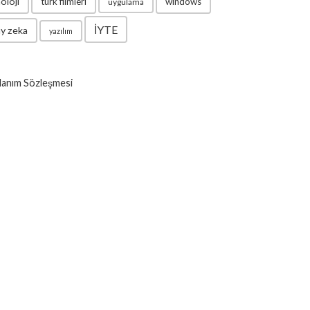
oloji
türk filmleri
windows
uygulama
İYTE
y zeka
yazılım
lanım Sözleşmesi