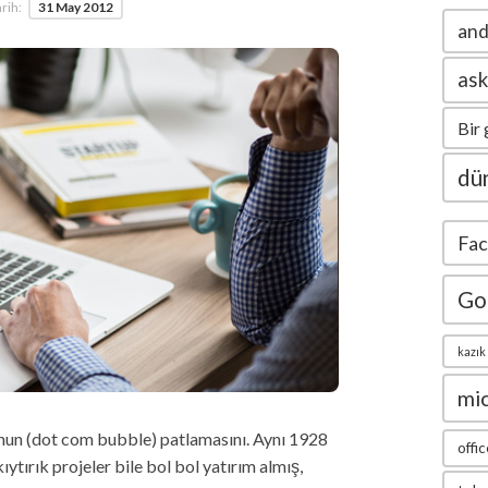
rih:
31 May 2012
and
ask
Bir 
dün
Fa
Go
kazık
mi
unun (dot com bubble) patlamasını. Aynı 1928
offic
ytırık projeler bile bol bol yatırım almış,