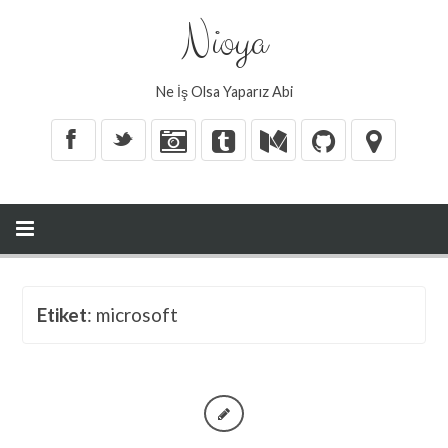
Nioya
Ne İş Olsa Yaparız Abi
X
_
Etiket
: microsoft