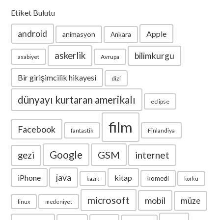
Etiket Bulutu
android
Apple
animasyon
Ankara
askerlik
bilimkurgu
asabiyet
Avrupa
Bir girişimcilik hikayesi
dizi
dünyayı kurtaran amerikalı
eclipse
film
Facebook
fantastik
Finlandiya
Google
GSM
internet
gezi
java
iPhone
kitap
komedi
kazık
korku
microsoft
mobil
müze
linux
medeniyet