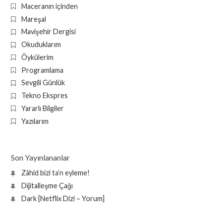
Maceranın içinden
Mareşal
Mavişehir Dergisi
Okuduklarım
Öykülerim
Programlama
Sevgili Günlük
Tekno Ekspres
Yararlı Bilgiler
Yazılarım
Son Yayınlananlar
Zâhid bizi ta’n eyleme!
Dijitalleşme Çağı
Dark [Netflix Dizi – Yorum]