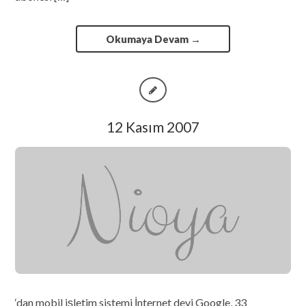
Okumaya Devam
→
12 Kasım 2007
‘dan mobil işletim sistemi İnternet devi Google, 33