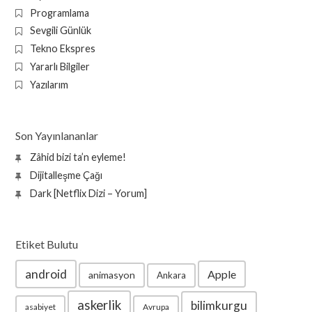
Programlama
Sevgili Günlük
Tekno Ekspres
Yararlı Bilgiler
Yazılarım
Son Yayınlananlar
Zâhid bizi ta’n eyleme!
Dijitalleşme Çağı
Dark [Netflix Dizi – Yorum]
Etiket Bulutu
android
Apple
animasyon
Ankara
askerlik
bilimkurgu
asabiyet
Avrupa