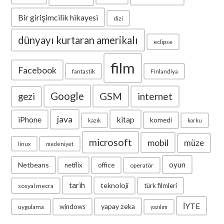
Bir girişimcilik hikayesi
dizi
dünyayı kurtaran amerikalı
eclipse
film
Facebook
fantastik
Finlandiya
Google
GSM
internet
gezi
java
iPhone
kitap
komedi
kazık
korku
microsoft
mobil
müze
linux
medeniyet
oyun
Netbeans
netflix
office
operatör
tarih
teknoloji
türk filmleri
sosyal mecra
İYTE
yapay zeka
windows
uygulama
yazılım