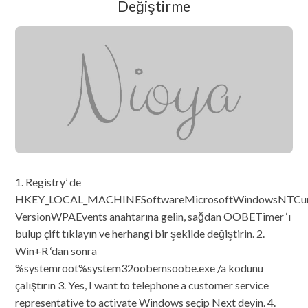
Değiştirme
1. Registry’ de
HKEY_LOCAL_MACHINESoftwareMicrosoftWindowsNTCur
VersionWPAEvents anahtarına gelin, sağdan OOBETimer ‘ı
bulup çift tıklayın ve herhangi bir şekilde değiştirin. 2.
Win+R ‘dan sonra
%systemroot%system32oobemsoobe.exe /a kodunu
çalıştırın 3. Yes, I want to telephone a customer service
representative to activate Windows seçip Next deyin. 4.