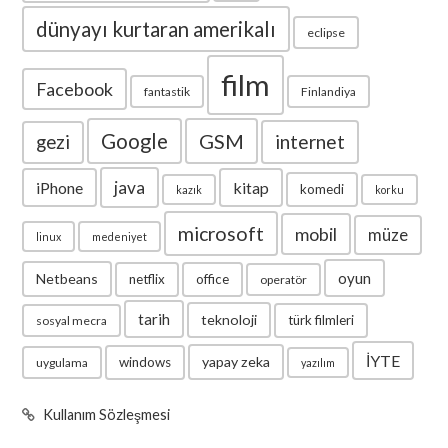
dünyayı kurtaran amerikalı
eclipse
film
Facebook
fantastik
Finlandiya
Google
GSM
internet
gezi
java
iPhone
kitap
komedi
kazık
korku
microsoft
mobil
müze
linux
medeniyet
oyun
Netbeans
netflix
office
operatör
tarih
teknoloji
türk filmleri
sosyal mecra
İYTE
yapay zeka
windows
uygulama
yazılım
Kullanım Sözleşmesi