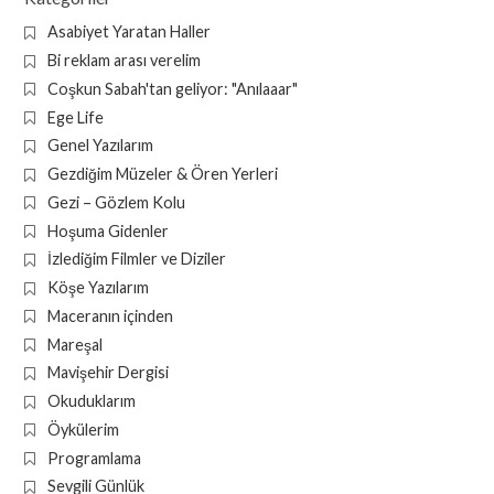
Asabiyet Yaratan Haller
Bi reklam arası verelim
Coşkun Sabah'tan geliyor: "Anılaaar"
Ege Life
Genel Yazılarım
Gezdiğim Müzeler & Ören Yerleri
Gezi – Gözlem Kolu
Hoşuma Gidenler
İzlediğim Filmler ve Diziler
Köşe Yazılarım
Maceranın içinden
Mareşal
Mavişehir Dergisi
Okuduklarım
Öykülerim
Programlama
Sevgili Günlük