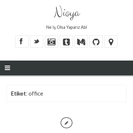
Nioya
Ne İş Olsa Yaparız Abi
X
_
Etiket
: office