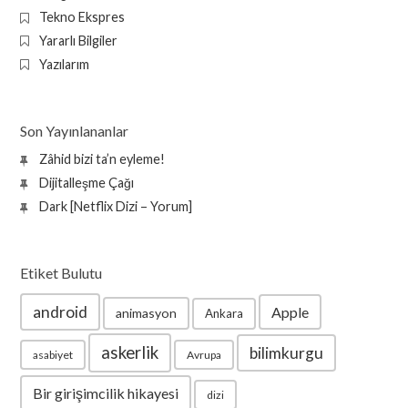
Tekno Ekspres
Yararlı Bilgiler
Yazılarım
Son Yayınlananlar
Zâhid bizi ta’n eyleme!
Dijitalleşme Çağı
Dark [Netflix Dizi – Yorum]
Etiket Bulutu
android
Apple
animasyon
Ankara
askerlik
bilimkurgu
asabiyet
Avrupa
Bir girişimcilik hikayesi
dizi