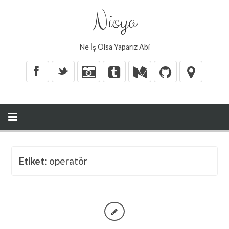
Nioya
Ne İş Olsa Yaparız Abi
X
_
Etiket
: operatör