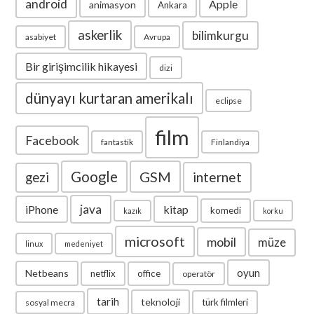
android
Apple
animasyon
Ankara
askerlik
bilimkurgu
asabiyet
Avrupa
Bir girişimcilik hikayesi
dizi
dünyayı kurtaran amerikalı
eclipse
film
Facebook
fantastik
Finlandiya
Google
GSM
internet
gezi
java
iPhone
kitap
komedi
kazık
korku
microsoft
mobil
müze
linux
medeniyet
oyun
Netbeans
netflix
office
operatör
tarih
teknoloji
türk filmleri
sosyal mecra