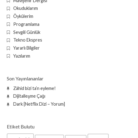
Mavişehir Dergisi
Okuduklarım
Öykülerim
Programlama
Sevgili Günlük
Tekno Ekspres
Yararlı Bilgiler
Yazılarım
Son Yayınlananlar
Zâhid bizi ta’n eyleme!
Dijitalleşme Çağı
Dark [Netflix Dizi – Yorum]
Etiket Bulutu