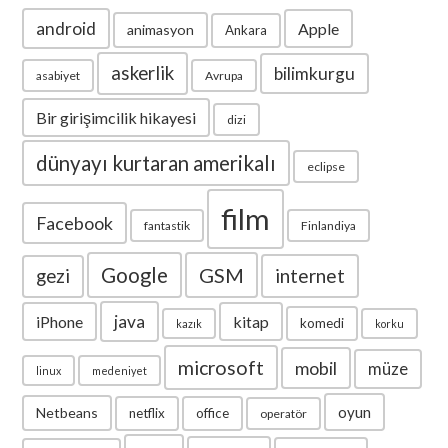
android
Apple
animasyon
Ankara
askerlik
bilimkurgu
asabiyet
Avrupa
Bir girişimcilik hikayesi
dizi
dünyayı kurtaran amerikalı
eclipse
film
Facebook
fantastik
Finlandiya
Google
GSM
internet
gezi
java
iPhone
kitap
komedi
kazık
korku
microsoft
mobil
müze
linux
medeniyet
oyun
Netbeans
netflix
office
operatör