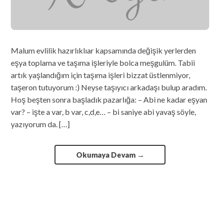
Malum evlilik hazırlıklıar kapsamında değişik yerlerden
eşya toplama ve taşıma işleriyle bolca meşgulüm. Tabii
artık yaşlandığım için taşıma işleri bizzat üstlenmiyor,
taşeron tutuyorum :) Neyse taşıyıcı arkadaşı bulup aradım.
Hoş beşten sonra başladık pazarlığa: – Abi ne kadar eşyan
var? – işte a var, b var, c,d,e… – bi saniye abi yavaş söyle,
yazıyorum da. […]
Okumaya Devam
→