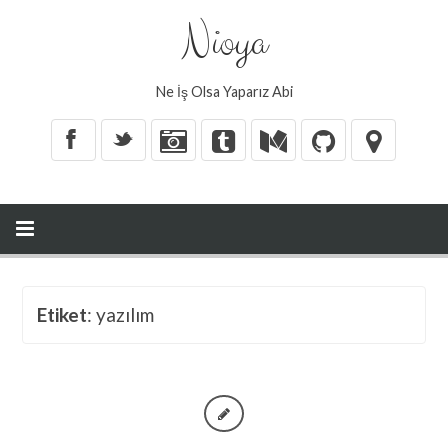
Nioya
Ne İş Olsa Yaparız Abi
X
_
Etiket
: yazılım