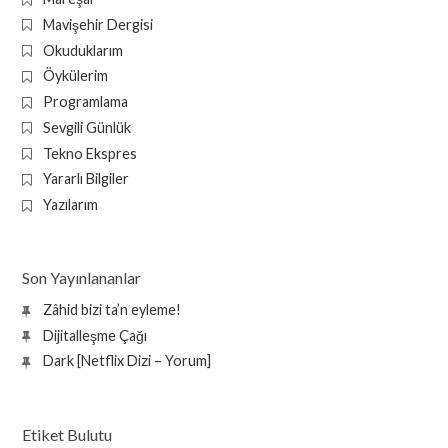
Mavişehir Dergisi
Okuduklarım
Öykülerim
Programlama
Sevgili Günlük
Tekno Ekspres
Yararlı Bilgiler
Yazılarım
Son Yayınlananlar
Zâhid bizi ta’n eyleme!
Dijitalleşme Çağı
Dark [Netflix Dizi – Yorum]
Etiket Bulutu