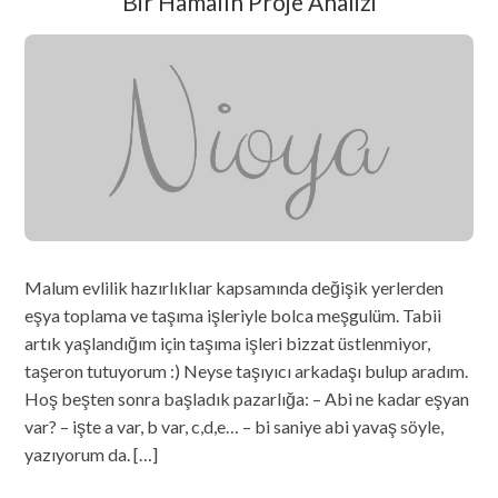
Bir Hamalın Proje Analizi
Malum evlilik hazırlıklıar kapsamında değişik yerlerden
eşya toplama ve taşıma işleriyle bolca meşgulüm. Tabii
artık yaşlandığım için taşıma işleri bizzat üstlenmiyor,
taşeron tutuyorum :) Neyse taşıyıcı arkadaşı bulup aradım.
Hoş beşten sonra başladık pazarlığa: – Abi ne kadar eşyan
var? – işte a var, b var, c,d,e… – bi saniye abi yavaş söyle,
yazıyorum da. […]