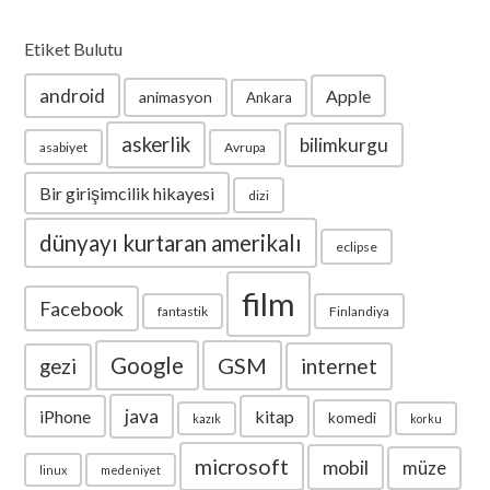
Etiket Bulutu
android
Apple
animasyon
Ankara
askerlik
bilimkurgu
asabiyet
Avrupa
Bir girişimcilik hikayesi
dizi
dünyayı kurtaran amerikalı
eclipse
film
Facebook
fantastik
Finlandiya
Google
GSM
internet
gezi
java
iPhone
kitap
komedi
kazık
korku
microsoft
mobil
müze
linux
medeniyet