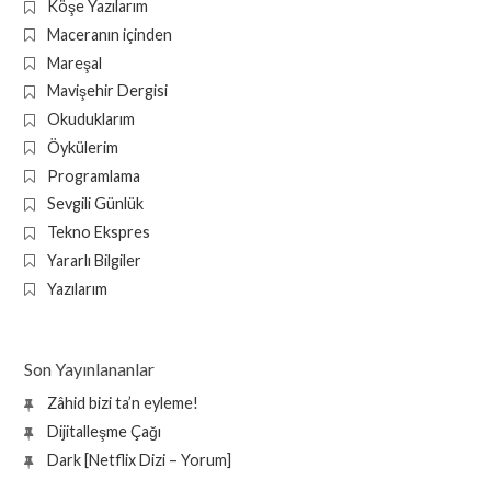
Köşe Yazılarım
Maceranın içinden
Mareşal
Mavişehir Dergisi
Okuduklarım
Öykülerim
Programlama
Sevgili Günlük
Tekno Ekspres
Yararlı Bilgiler
Yazılarım
Son Yayınlananlar
Zâhid bizi ta’n eyleme!
Dijitalleşme Çağı
Dark [Netflix Dizi – Yorum]