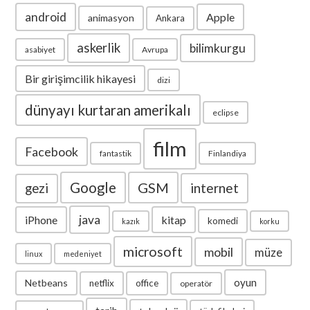
android
Apple
animasyon
Ankara
askerlik
bilimkurgu
asabiyet
Avrupa
Bir girişimcilik hikayesi
dizi
dünyayı kurtaran amerikalı
eclipse
film
Facebook
fantastik
Finlandiya
Google
GSM
internet
gezi
java
iPhone
kitap
komedi
kazık
korku
microsoft
mobil
müze
linux
medeniyet
oyun
Netbeans
netflix
office
operatör