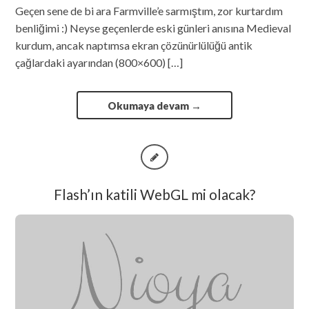
Geçen sene de bi ara Farmville’e sarmıştım, zor kurtardım
benliğimi :) Neyse geçenlerde eski günleri anısına Medieval
kurdum, ancak naptımsa ekran çözünürlülüğü antik
çağlardaki ayarından (800×600) […]
Okumaya devam
→
Flash’ın katili WebGL mi olacak?