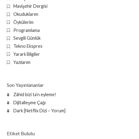
Mavişehir Dergisi
Okuduklarım
Öykülerim
Programlama
Sevgili Günlük
Tekno Ekspres
Yararlı Bilgiler
Yazılarım
Son Yayınlananlar
Zâhid bizi ta’n eyleme!
Dijitalleşme Çağı
Dark [Netflix Dizi – Yorum]
Etiket Bulutu