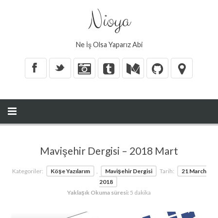
Nioya
Ne İş Olsa Yaparız Abi
X
_
Mavişehir Dergisi – 2018 Mart
Kategoriler:
Köşe Yazılarım
,
Mavişehir Dergisi
Tarih:
21 March
2018
Yaklaşık Okuma süresi:
5 dakika