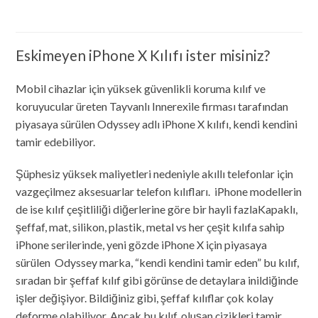
Eskimeyen iPhone X Kılıfı ister misiniz?
Mobil cihazlar için yüksek güvenlikli koruma kılıf ve
koruyucular üreten Tayvanlı Innerexile firması tarafından
piyasaya sürülen Odyssey adlı iPhone X kılıfı, kendi kendini
tamir edebiliyor.
Şüphesiz yüksek maliyetleri nedeniyle akıllı telefonlar için
vazgeçilmez aksesuarlar telefon kılıfları. iPhone modellerin
de ise kılıf çeşitliliği diğerlerine göre bir hayli fazlaKapaklı,
şeffaf, mat, silikon, plastik, metal vs her çeşit kılıfa sahip
iPhone serilerinde, yeni gözde iPhone X için piyasaya
sürülen Odyssey marka, “kendi kendini tamir eden” bu kılıf,
sıradan bir şeffaf kılıf gibi görünse de detaylara inildiğinde
işler değişiyor. Bildiğiniz gibi, şeffaf kılıflar çok kolay
deforme olabiliyor. Ancak bu kılıf, oluşan çizikleri tamir