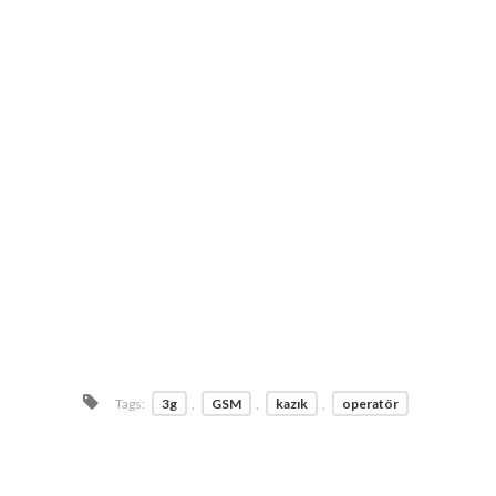
Tags:
3g
,
GSM
,
kazık
,
operatör