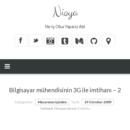
Nioya
Ne İş Olsa Yaparız Abi
X
_
Bilgisayar mühendisinin 3G ile imtihanı – 2
Kategoriler:
Maceranın içinden
Tarih:
19 October 2009
Yaklaşık Okuma süresi:
0 dakika