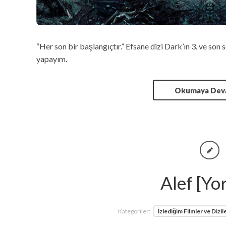
“Her son bir başlangıçtır.” Efsane dizi Dark’ın 3. ve so
yapayım.
Okumaya De
Alef [Y
Kategoriler:
İzlediğim Filmler ve Dizil