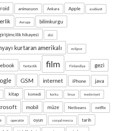
roid
Apple
animasyon
Ankara
asabiyet
erlik
bilimkurgu
Avrupa
girişimcilik hikayesi
dizi
yayı kurtaran amerikalı
eclipse
film
cebook
gezi
fantastik
Finlandiya
ogle
GSM
internet
java
iPhone
kitap
komedi
korku
linux
medeniyet
crosoft
mobil
müze
Netbeans
netflix
oyun
tarih
e
operatör
sosyal mecra