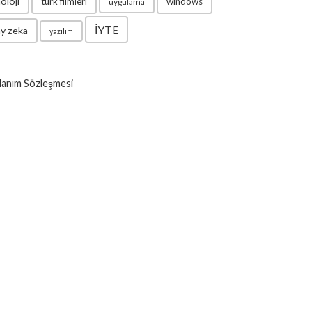
oloji
türk filmleri
windows
uygulama
İYTE
y zeka
yazılım
lanım Sözleşmesi