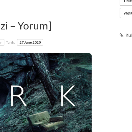
tekn
yapa
izi – Yorum]
Kul
er
Tarih:
27 June 2020