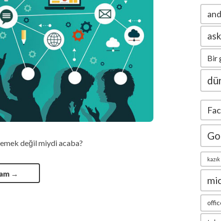
and
ask
Bir 
dün
Fa
Go
 demek değil miydi acaba?
kazık
vam
→
mi
offic