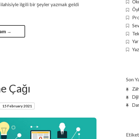
Oku
lahisiyle ilgili bir şeyler yazmak geldi
Öyk
Pr
Sev
vam
→
Tek
Yara
Yaz
Son Ya
me Çağı
Zâh
Dij
Dar
15 February 2021
Etiket