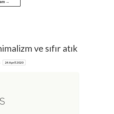
vam
→
malizm ve sıfır atık
:
24 April 2020