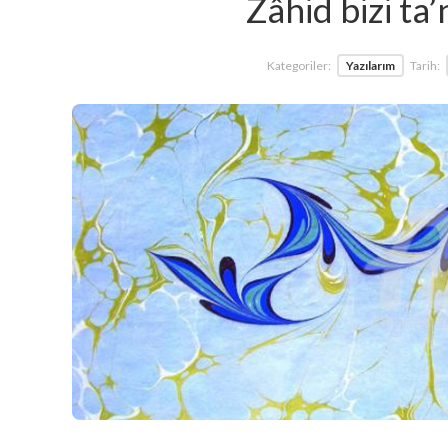
Zâhid bizi ta
Kategoriler:
Yazılarım
Tarih: