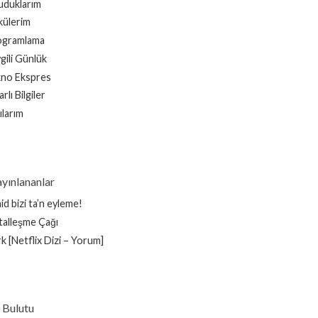
duklarım
ülerim
ogramlama
gili Günlük
no Ekspres
rlı Bilgiler
ılarım
yınlananlar
id bizi ta’n eyleme!
italleşme Çağı
k [Netflix Dizi – Yorum]
 Bulutu