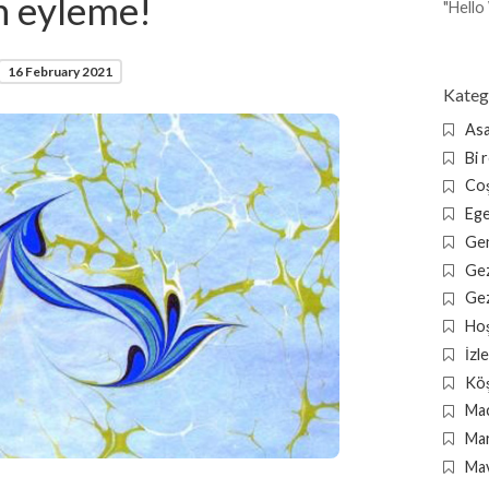
’n eyleme!
"Hello
16 February 2021
Kateg
Asa
Bi 
Coş
Ege
Gen
Gez
Gez
Ho
İzl
Köş
Mac
Mar
Mav