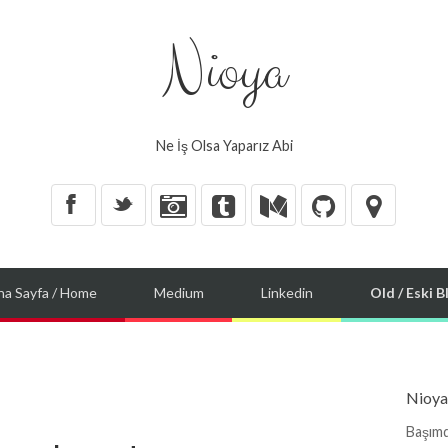
Nioya
Ne İş Olsa Yaparız Abi
X
_
na Sayfa / Home
Medium
Linkedin
Old / Eski B
Nioya
Başımd