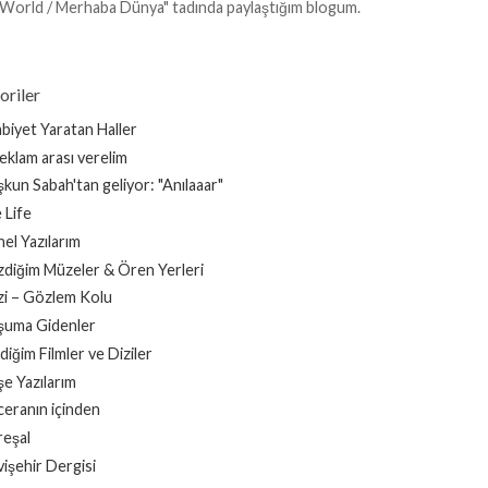
 World / Merhaba Dünya" tadında paylaştığım blogum.
oriler
biyet Yaratan Haller
reklam arası verelim
kun Sabah'tan geliyor: "Anılaaar"
 Life
el Yazılarım
diğim Müzeler & Ören Yerleri
i – Gözlem Kolu
şuma Gidenler
ediğim Filmler ve Diziler
e Yazılarım
eranın içinden
eşal
işehir Dergisi