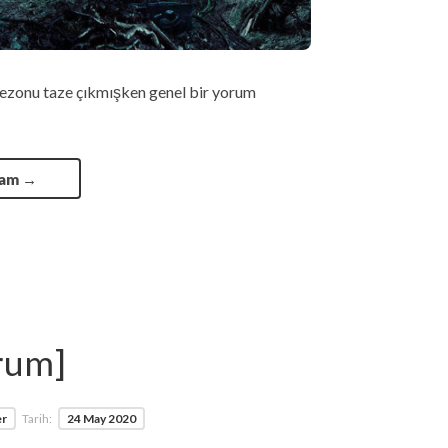
n sezonu taze çıkmışken genel bir yorum
vam
→
orum]
er
Tarih:
24 May 2020