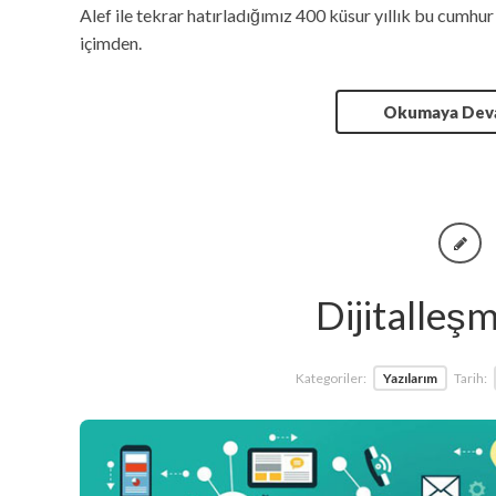
Alef ile tekrar hatırladığımız 400 küsur yıllık bu cumhur i
içimden.
Okumaya De
Dijitalleş
Kategoriler:
Yazılarım
Tarih: