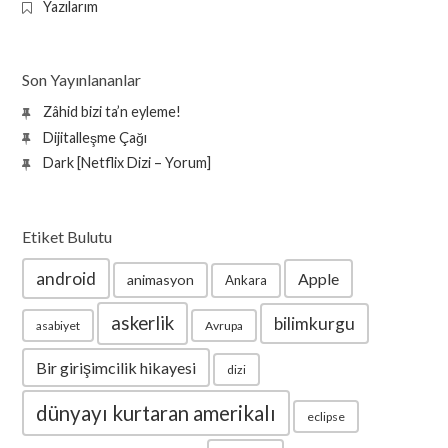
Yazılarım
Son Yayınlananlar
Zâhid bizi ta’n eyleme!
Dijitalleşme Çağı
Dark [Netflix Dizi – Yorum]
Etiket Bulutu
android
Apple
animasyon
Ankara
askerlik
bilimkurgu
asabiyet
Avrupa
Bir girişimcilik hikayesi
dizi
dünyayı kurtaran amerikalı
eclipse