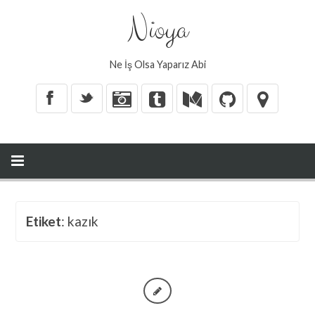
Nioya
Ne İş Olsa Yaparız Abi
X
_
Etiket
: kazık