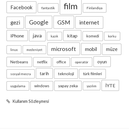
film
Facebook
fantastik
Finlandiya
Google
GSM
internet
gezi
java
iPhone
kitap
komedi
kazık
korku
microsoft
mobil
müze
linux
medeniyet
oyun
Netbeans
netflix
office
operatör
tarih
teknoloji
türk filmleri
sosyal mecra
İYTE
yapay zeka
windows
uygulama
yazılım
Kullanım Sözleşmesi