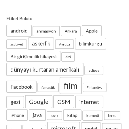
Etiket Bulutu
android
Apple
animasyon
Ankara
askerlik
bilimkurgu
asabiyet
Avrupa
Bir girişimcilik hikayesi
dizi
dünyayı kurtaran amerikalı
eclipse
film
Facebook
fantastik
Finlandiya
Google
GSM
internet
gezi
java
iPhone
kitap
komedi
kazık
korku
microsoft
mobil
müze