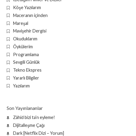
Köşe Yazılarım
Maceranın içinden
Mareşal
Mavişehir Dergisi
Okuduklarım
Öykülerim
Programlama
Sevgili Günlük
Tekno Ekspres
Yararlı Bilgiler
Yazılarım
Son Yayınlananlar
Zâhid bizi ta’n eyleme!
Dijitalleşme Çağı
Dark [Netflix Dizi – Yorum]