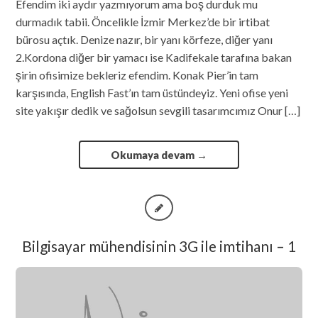
Efendim iki aydır yazmıyorum ama boş durduk mu
durmadık tabii. Öncelikle İzmir Merkez’de bir irtibat
bürosu açtık. Denize nazır, bir yanı körfeze, diğer yanı
2.Kordona diğer bir yamacı ise Kadifekale tarafına bakan
şirin ofisimize bekleriz efendim. Konak Pier’in tam
karşısında, English Fast’ın tam üstündeyiz. Yeni ofise yeni
site yakışır dedik ve sağolsun sevgili tasarımcımız Onur […]
Okumaya devam
→
Bilgisayar mühendisinin 3G ile imtihanı – 1